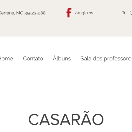
 Serrana, MG 35523-288
/anglo.ns
Tel: 
Home
Contato
Álbuns
Sala dos professore
CASARÃO