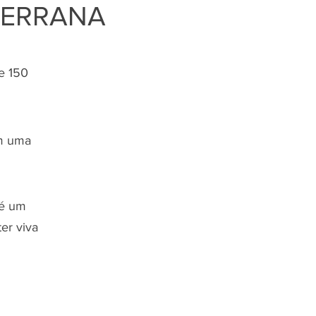
SERRANA
e 150
ém uma
 é um
er viva