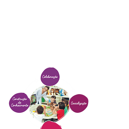
atividades colaborativas, em grupos
de até seis alunos, utilizando a
tecnologia aplicada à educação?
Com as Mesas Educacionais, o
processo de ensino-aprendizagem
se torna mais lúdico, interativo e
colaborativo. Usando a tecnologia
educacional de forma
multissensorial, as mesas associam
hardware, software e materiais
concretos. Experimente!